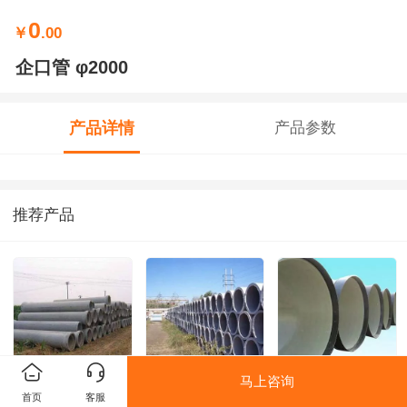
0
￥
.00
企口管 φ2000
产品详情
产品参数
推荐产品
马上咨询
水泥制品承接口管
平口水泥涵管
顶管 φ2000
首页
客服