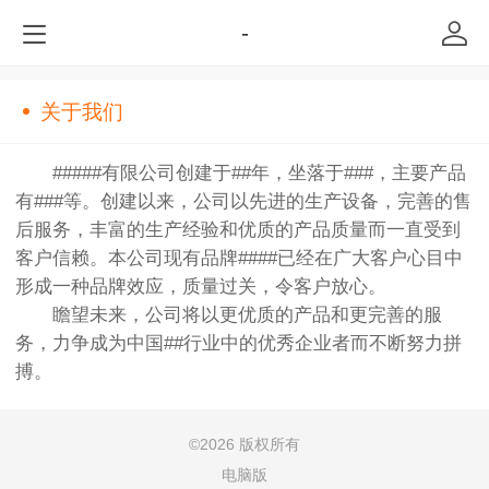
-
关于我们
#####有限公司创建于##年，坐落于###，主要产品
有###等。创建以来，公司以先进的生产设备，完善的售
后服务，丰富的生产经验和优质的产品质量而一直受到
客户信赖。本公司现有品牌####已经在广大客户心目中
形成一种品牌效应，质量过关，令客户放心。
瞻望未来，公司将以更优质的产品和更完善的服
务，力争成为中国##行业中的优秀企业者而不断努力拼
搏。
©
2026 版权所有
电脑版