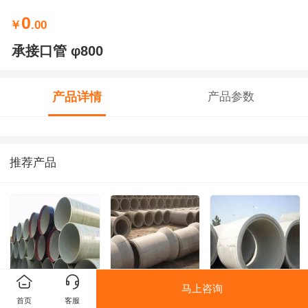
0
￥
.00
承接口管 φ800
产品详情
产品参数
推荐产品
马上咨询
检查井顶管 φ600
承接口管 φ600
企口管 φ1800
首页
客服